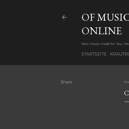
OF MUSIC
ONLINE
New Music made for You. Hea
STARTSEITE
KRAUTR
Share
Au
C