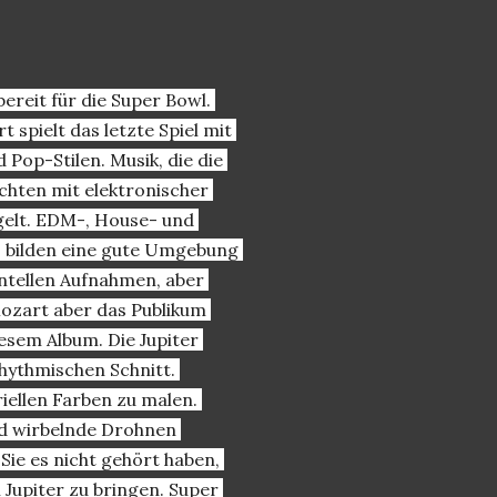
ereit für die Super Bowl. 
 spielt das letzte Spiel mit 
Pop-Stilen. Musik, die die 
hten mit elektronischer 
elt. EDM-, House- und 
 bilden eine gute Umgebung 
ntellen Aufnahmen, aber 
ozart aber das Publikum 
sem Album. Die Jupiter 
ythmischen Schnitt. 
iellen Farben zu malen. 
d wirbelnde Drohnen 
e es nicht gehört haben, 
Jupiter zu bringen. Super 