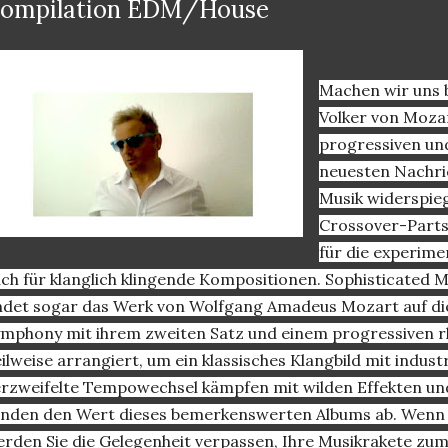
ompilation EDM/House
Machen wir uns b
Volker von Mozart
progressiven und 
neuesten Nachric
Musik widerspieg
Crossover-Parts
für die experime
ch für klanglich klingende Kompositionen. Sophisticated M
ndet sogar das Werk von Wolfgang Amadeus Mozart auf die
mphony mit ihrem zweiten Satz und einem progressiven rh
ilweise arrangiert, um ein klassisches Klangbild mit industr
rzweifelte Tempowechsel kämpfen mit wilden Effekten un
nden den Wert dieses bemerkenswerten Albums ab. Wenn Si
rden Sie die Gelegenheit verpassen, Ihre Musikrakete zum 