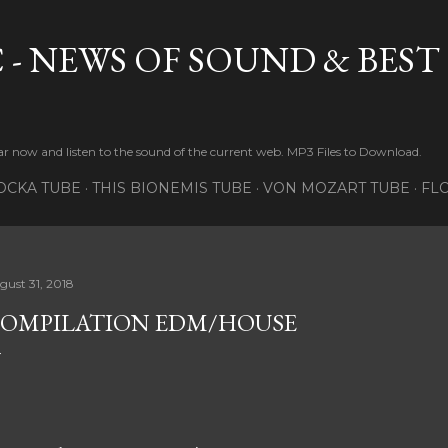
Skip to main content
 - NEWS OF SOUND & BEST
r now and listen to the sound of the current web. MP3 Files to Download.
OCKA TUBE
THIS BIONEMIS TUBE
VON MOZART TUBE
FL
gust 31, 2018
OMPILATION EDM/HOUSE