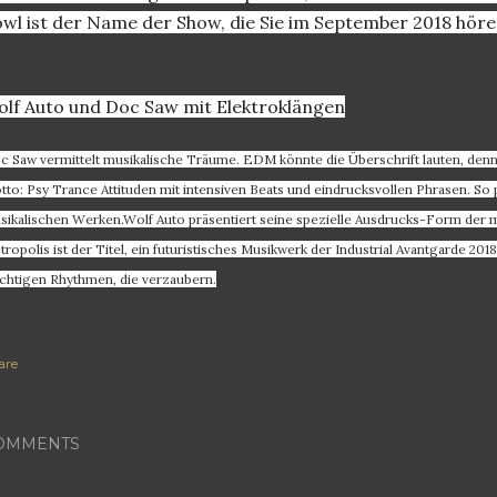
wl ist der Name der Show, die Sie im September 2018 hör
lf Auto und Doc Saw mit Elektroklängen
c Saw vermittelt musikalische Träume. EDM könnte die Überschrift lauten, denn
tto: Psy Trance Attituden mit intensiven Beats und eindrucksvollen Phrasen. So 
sikalischen Werken.
Wolf Auto präsentiert seine spezielle Ausdrucks-Form der m
ropolis ist der Titel, ein futuristisches Musikwerk der Industrial Avantgarde 20
chtigen Rhythmen, die verzaubern.
are
OMMENTS