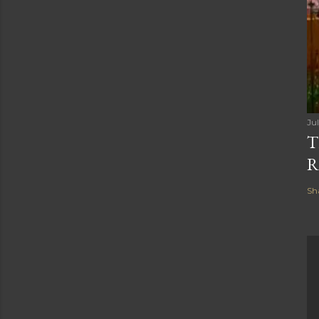
Ju
T
R
Sh